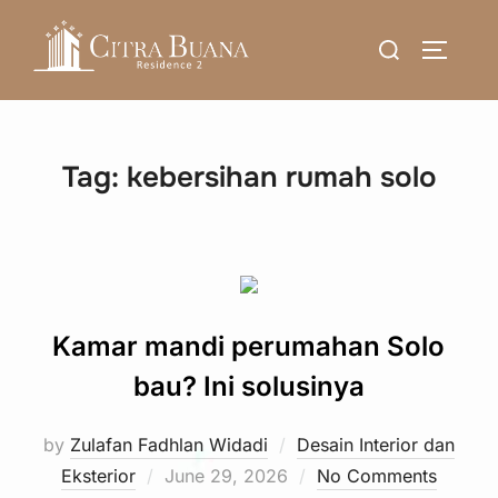
Skip
Search
to
TOGGLE
for:
content
Tag:
kebersihan rumah solo
Kamar mandi perumahan Solo
bau? Ini solusinya
by
Zulafan Fadhlan Widadi
Desain Interior dan
Posted
Eksterior
June 29, 2026
No Comments