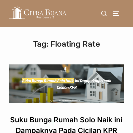
Skip
Search
to
TOGGLE
for:
content
Tag:
Floating Rate
Suku Bunga Rumah Solo Naik ini
Dampaknya Pada Cicilan KPR