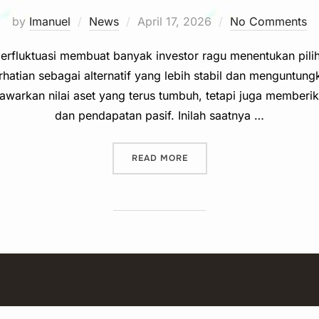
Posted
by
Imanuel
News
April 17, 2026
No Comments
on
rfluktuasi membuat banyak investor ragu menentukan pilihan
rhatian sebagai alternatif yang lebih stabil dan menguntun
nawarkan nilai aset yang terus tumbuh, tetapi juga member
dan pendapatan pasif. Inilah saatnya …
“INVESTASI RUMAH SOLO 
READ MORE