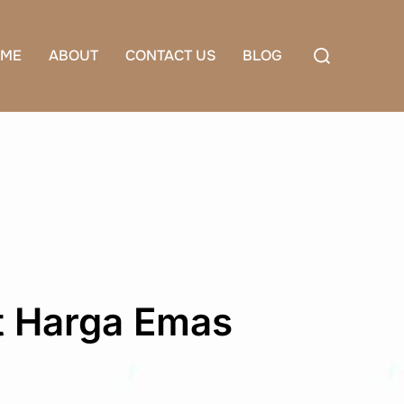
Search
ME
ABOUT
CONTACT US
BLOG
for:
t Harga Emas