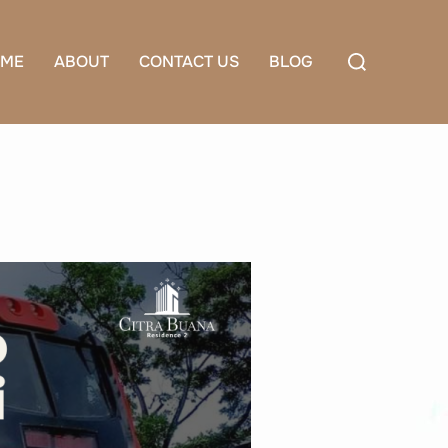
Search
ME
ABOUT
CONTACT US
BLOG
for: