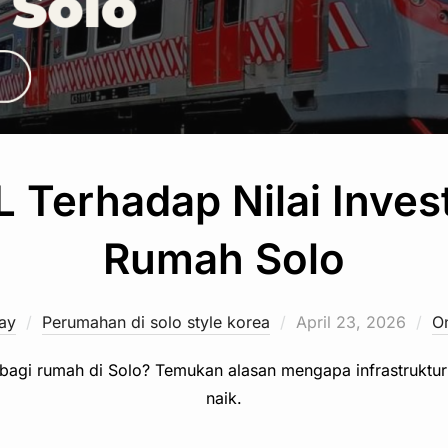
Terhadap Nilai Invest
Rumah Solo
Posted
ay
Perumahan di solo style korea
April 23, 2026
O
on
gi rumah di Solo? Temukan alasan mengapa infrastruktur 
naik.