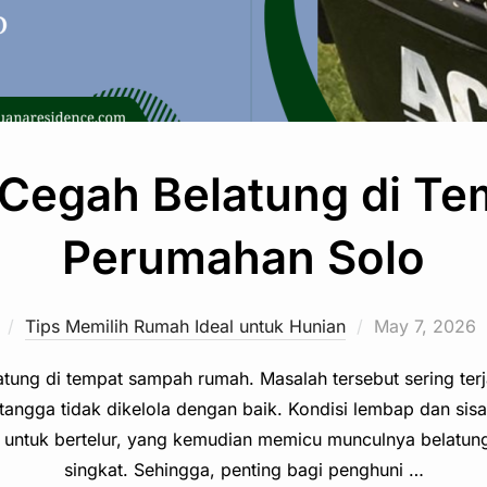
Cegah Belatung di T
Perumahan Solo
Posted
Tips Memilih Rumah Ideal untuk Hunian
May 7, 2026
on
tung di tempat sampah rumah. Masalah tersebut sering terj
tangga tidak dikelola dengan baik. Kondisi lembap dan s
at untuk bertelur, yang kemudian memicu munculnya belat
singkat. Sehingga, penting bagi penghuni …