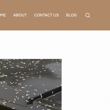
Search
ME
ABOUT
CONTACT US
BLOG
for: