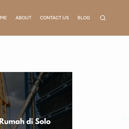
Search
ME
ABOUT
CONTACT US
BLOG
for: