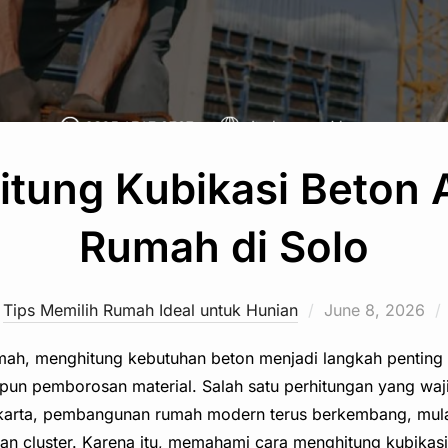
tung Kubikasi Beton 
Rumah di Solo
Posted
Tips Memilih Rumah Ideal untuk Hunian
June 8, 2026
on
h, menghitung kebutuhan beton menjadi langkah penting ag
un pemborosan material. Salah satu perhitungan yang waji
akarta, pembangunan rumah modern terus berkembang, mulai
n cluster. Karena itu, memahami cara menghitung kubikas