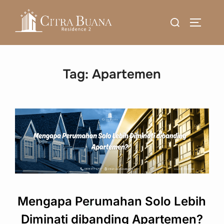
Skip
Search
to
TOGGLE
for:
content
Tag:
Apartemen
Mengapa Perumahan Solo Lebih
Diminati dibanding Apartemen?