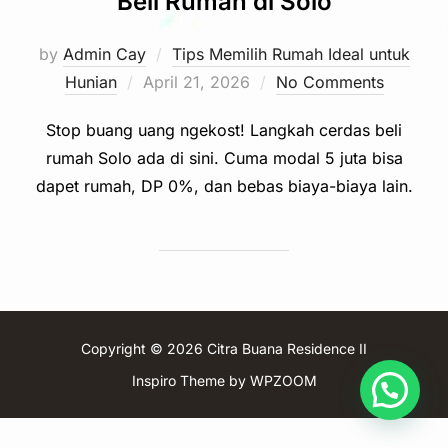
Beli Rumah di Solo
by
Admin Cay
Tips Memilih Rumah Ideal untuk
Posted
Hunian
April 21, 2026
No Comments
on
Stop buang uang ngekost! Langkah cerdas beli
rumah Solo ada di sini. Cuma modal 5 juta bisa
dapet rumah, DP 0%, dan bebas biaya-biaya lain.
Copyright © 2026 Citra Buana Residence II
Inspiro Theme
by
WPZOOM