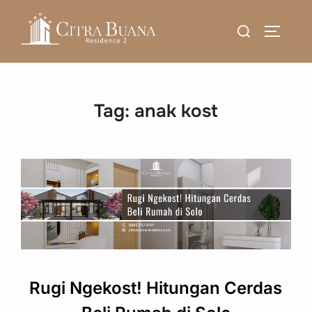
Skip
Search
to
TOGGLE
for:
content
Tag:
anak kost
Rugi Ngekost! Hitungan Cerdas